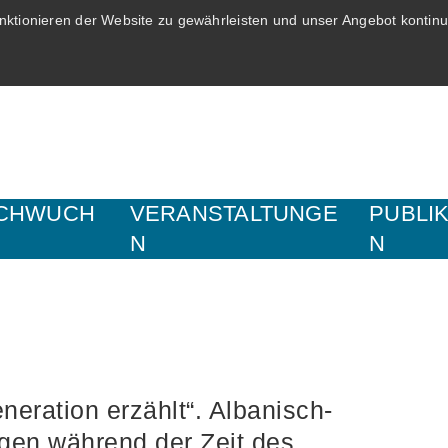
ktionieren der Website zu gewährleisten und unser Angebot kontinui
CHWUCH
VERANSTALTUNGE
PUBLI
N
N
eneration erzählt“. Albanisch-
gen während der Zeit des