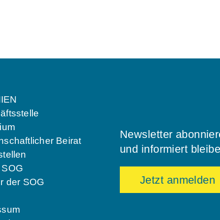
IEN
ftsstelle
dium
Newsletter abonnie
schaftlicher Beirat
und informiert bleib
tellen
e SOG
Jetzt anmelden
er der SOG
ssum