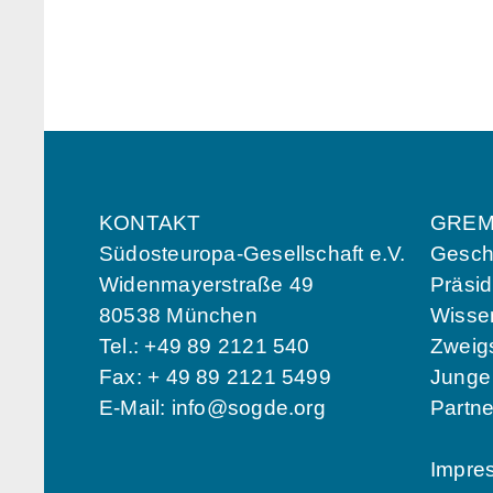
KONTAKT
GREM
Südosteuropa-Gesellschaft e.V.
Geschä
Widenmayerstraße 49
Präsi
80538 München
Wissen
Tel.: +49 89 2121 540
Zweigs
Fax: + 49 89 2121 5499
Jung
E-Mail:
info@sogde.org
Partn
Impre