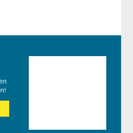
ren
en!