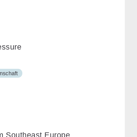
essure
enschaft
rom Southeast Europe