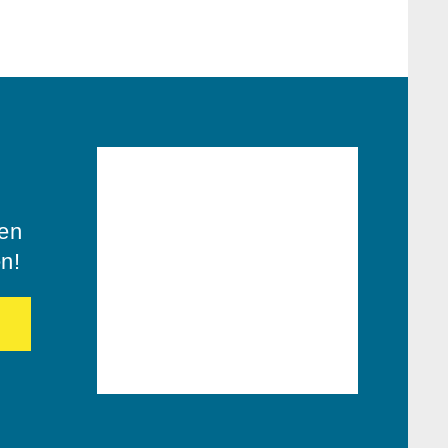
ren
en!