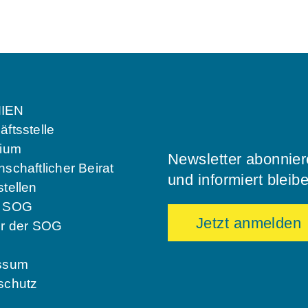
IEN
ftsstelle
dium
Newsletter abonnie
schaftlicher Beirat
und informiert bleib
tellen
e SOG
Jetzt anmelden
er der SOG
ssum
schutz