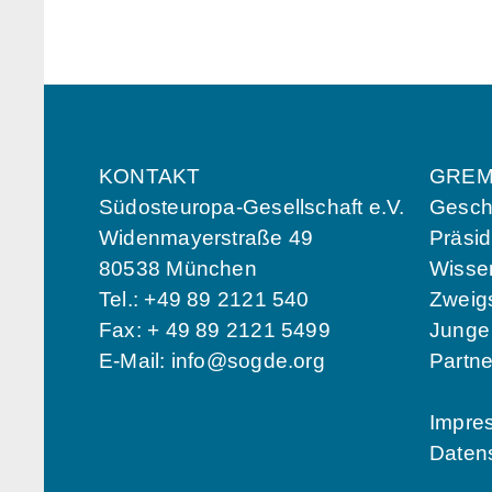
KONTAKT
GREM
Südosteuropa-Gesellschaft e.V.
Geschä
Widenmayerstraße 49
Präsi
80538 München
Wissen
Tel.: +49 89 2121 540
Zweigs
Fax: + 49 89 2121 5499
Jung
E-Mail:
info@sogde.org
Partn
Impre
Daten