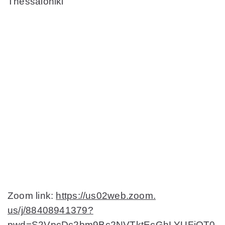
Thessaloniki
Zoom link:
https://us02web.zoom.
us/j/88408941379?
pwd=S2VpcDc2bm9Bc2NVTktEcGhLYUFiQT0