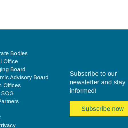
rate Bodies
l Office
ing Board
Subscribe to our
mic Advisory Board
newsletter and stay
 Offices
informed!
g SOG
artners
Subscribe now
t
rivacy