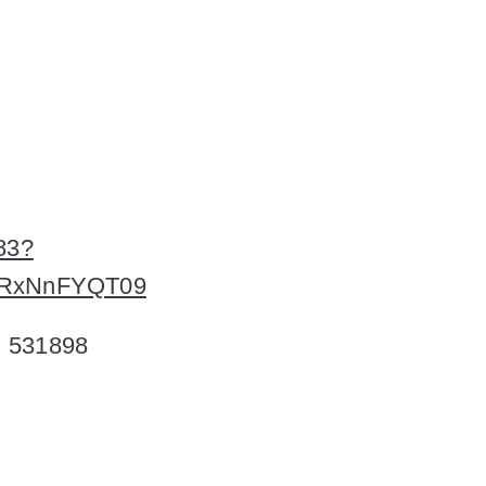
183?
RxNnFYQT09
: 531898