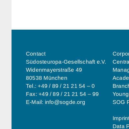
Contact
Corpo
Südosteuropa-Gesellschaft e.V.
Centra
Widenmayerstraße 49
Manag
80538 München
Acade
Tel.: +49 / 89 / 21 21 54 – 0
Branch
Fax: +49 / 89 / 21 21 54 – 99
Youn
E-Mail:
info@sogde.org
SOG P
Imprin
Data P