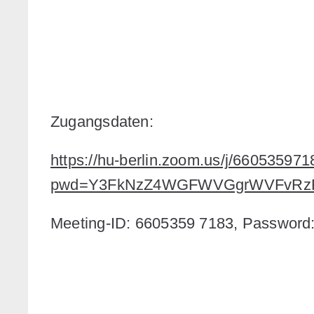
Zugangsdaten:
https://hu-berlin.zoom.us/j/66053597
pwd=Y3FkNzZ4WGFWVGgrWVFvRz
Meeting-ID: 6605359 7183, Password