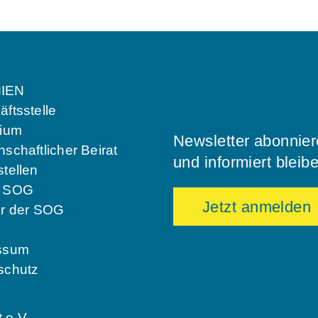
IEN
ftsstelle
dium
Newsletter abonnie
schaftlicher Beirat
und informiert bleib
tellen
e SOG
Jetzt anmelden
er der SOG
ssum
schutz
 e.V.