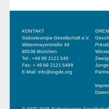
KONTAKT
GREM
Südosteuropa-Gesellschaft e.V.
Geschä
Widenmayerstraße 49
Präsi
80538 München
Wissen
Tel.: +49 89 2121 540
Zweigs
Fax: + 49 89 2121 5499
Jung
E-Mail:
info@sogde.org
Partn
Impre
Daten
© 2020-2026 Südosteuropa-Gesellschaft