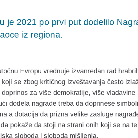
u je 2021 po prvi put dodelilo Nag
raoce iz regiona.
stočnu Evropu vrednuje izvanredan rad hrabrih
 koji se zbog kritičnog izveštavanja često izla
oprinos za više demokratije, više vladavine 
ći dodela nagrade treba da doprinese simbolič
ma a dotacija da prizna velike zasluge nagrađ
da pokaže da stoji na strani onih koji se na t
jska sloboda i sloboda mišljenja.