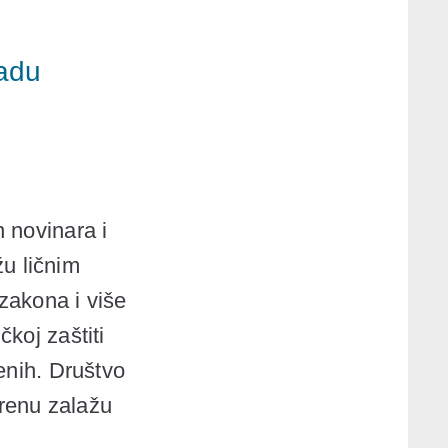
radu
 novinara i
žu ličnim
zakona i više
koj zaštiti
enih. Društvo
erenu zalažu