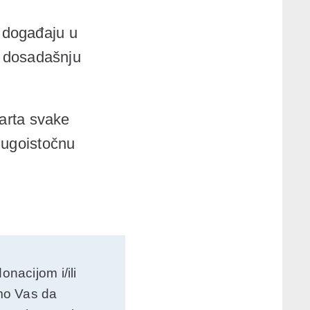
 događaju u
a dosadašnju
arta
svake
jugoistočnu
nacijom i/ili
mo Vas da