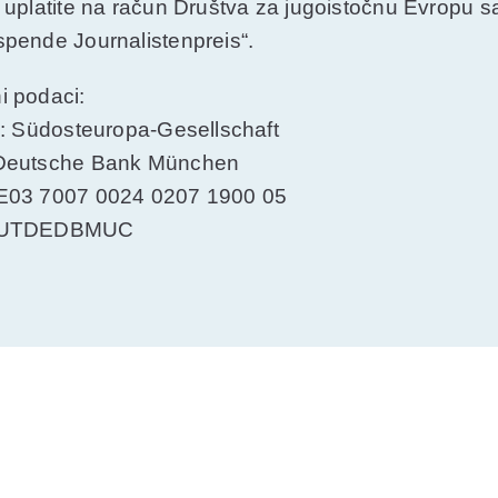
 uplatite na račun Društva za jugoistočnu Evropu s
pende Journalistenpreis“.
i podaci:
j: Südosteuropa-Gesellschaft
Deutsche Bank München
E03 7007 0024 0207 1900 05
EUTDEDBMUC