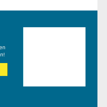
ren
en!