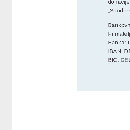
donacije
„Sonders
Bankovn
Primatel
Banka: 
IBAN: D
BIC: D