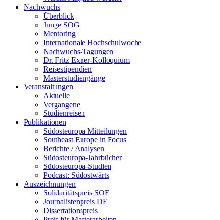
Nachwuchs
Überblick
Junge SOG
Mentoring
Internationale Hochschulwoche
Nachwuchs-Tagungen
Dr. Fritz Exner-Kolloquium
Reisestipendien
Masterstudiengänge
Veranstaltungen
Aktuelle
Vergangene
Studienreisen
Publikationen
Südosteuropa Mitteilungen
Southeast Europe in Focus
Berichte / Analysen
Südosteuropa-Jahrbücher
Südosteuropa-Studien
Podcast: Südostwärts
Auszeichnungen
Solidaritätspreis SOE
Journalistenpreis DE
Dissertationspreis
Preis für Masterarbeiten