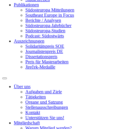
Publikationen
Südosteuropa Mitteilungen
Southeast Europe in Focus
Berichte / Analysen
Südosteuropa-Jahrbücher
Südosteuropa-Studien
Podcast: Südostwärts
Auszeichnungen
Solidaritätspreis SOE
Journalistenpreis DE
Dissertationspreis
Preis für Masterarbeiten
Jireček-Medaille
Über uns
Aufgaben und Ziele
Tätigkeiten
Organe und Satzung
Stellenausschreibungen
Kontakt
Unterstützen Sie uns!
Mitgliedschaft
Warum Mitglied werden?