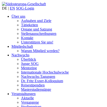
DE
|
EN
SOG-Login
Über uns
Aufgaben und Ziele
Tätigkeiten
Organe und Satzung
Stellenausschreibungen
Kontakt
Unterstützen Sie uns!
Mitgliedschaft
Warum Mitglied werden?
Nachwuchs
Überblick
Junge SOG
Mentoring
Internationale Hochschulwoche
Nachwuchs-Tagungen
Dr. Fritz Exner-Kolloquium
Reisestipendien
Masterstudiengänge
Veranstaltungen
Aktuelle
Vergangene
Studienreisen