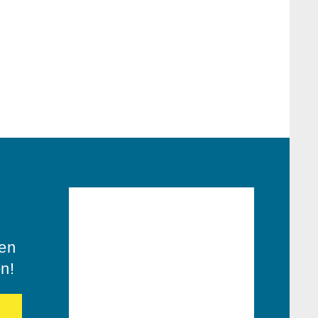
ren
en!