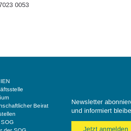
 7023 0053
IEN
ftsstelle
dium
Newsletter abonnie
schaftlicher Beirat
und informiert bleib
tellen
e SOG
Jetzt anmelden
er der SOG