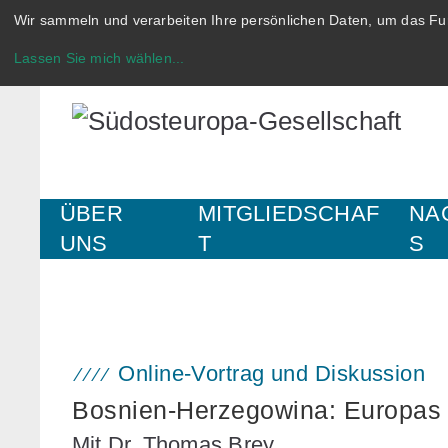
Wir sammeln und verarbeiten Ihre persönlichen Daten, um das Fun
Lassen Sie mich wählen
...
ÜBER
MITGLIEDSCHAF
NA
UNS
T
S
Online-Vortrag und Diskussion
Bosnien-Herzegowina: Europas 
Mit Dr. Thomas Brey