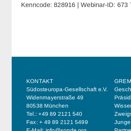
Kenncode: 828916 | Webinar-ID: 673
KONTAKT
GREM
Südosteuropa-Gesellschaft e.V.
Geschä
Widenmayerstraße 49
Präsi
80538 München
Wissen
Tel.: +49 89 2121 540
Zweigs
Fax: + 49 89 2121 5499
Jung
E-Mail:
info@sogde.org
Partn