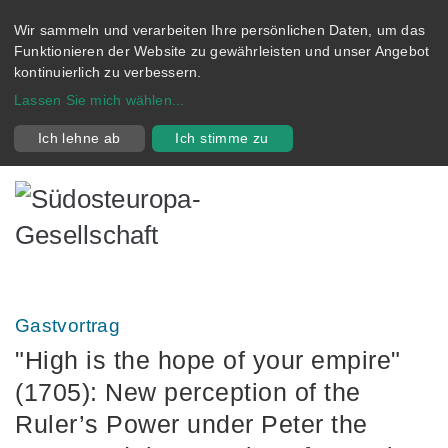
Wir sammeln und verarbeiten Ihre persönlichen Daten, um das
Funktionieren der Website zu gewährleisten und unser Angebot
kontinuierlich zu verbessern.
Lassen Sie mich wählen
...
Ich lehne ab
Ich stimme zu
Gastvortrag
"High is the hope of your empire"
(1705): New perception of the
Ruler’s Power under Peter the