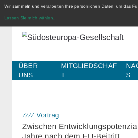
Wir sammeln und verarbeiten Ihre persönlichen Daten, um das Fun
Lassen Sie mich wählen
...
ÜBER
MITGLIEDSCHAF
NA
UNS
T
S
Vortrag
Zwischen Entwicklungspotenzia
Jahre nach dem EU-Beitritt