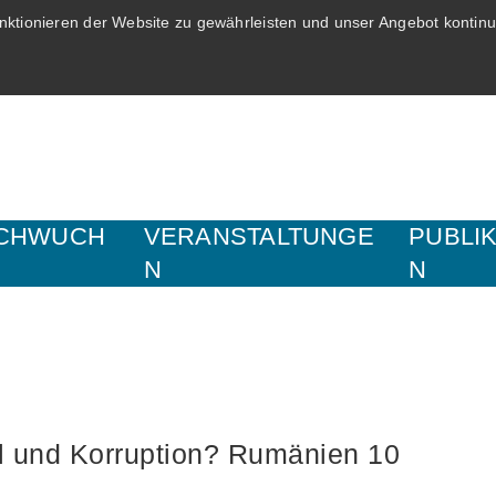
ktionieren der Website zu gewährleisten und unser Angebot kontinui
CHWUCH
VERANSTALTUNGE
PUBLI
N
N
l und Korruption? Rumänien 10