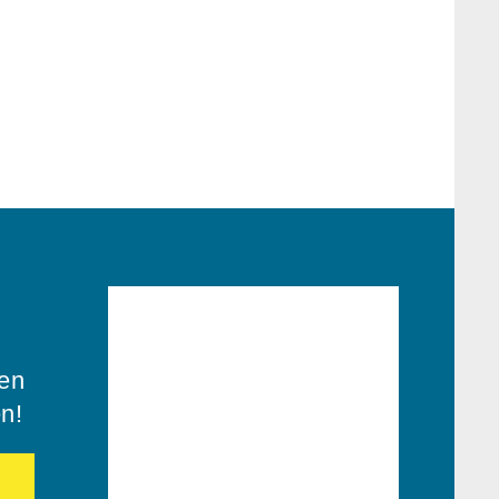
ren
en!