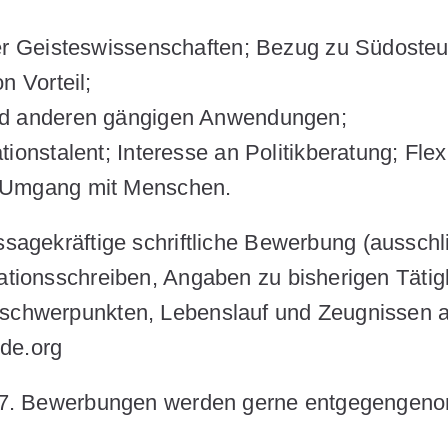
der Geisteswissenschaften; Bezug zu Südoste
n Vorteil;
nd anderen gängigen Anwendungen;
onstalent; Interesse an Politikberatung; Flexib
 Umgang mit Menschen.
ssagekräftige schriftliche
Bewerbung
(ausschl
vationsschreiben, Angaben zu bisherigen Tätig
nschwerpunkten, Lebenslauf und Zeugnissen a
de.org
 2027. Bewerbungen werden gerne entgegenge