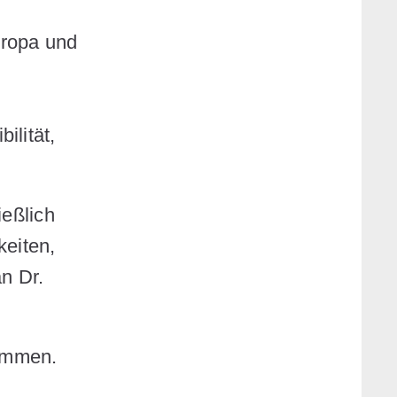
uropa und
ilität,
ießlich
keiten,
n Dr.
nommen.