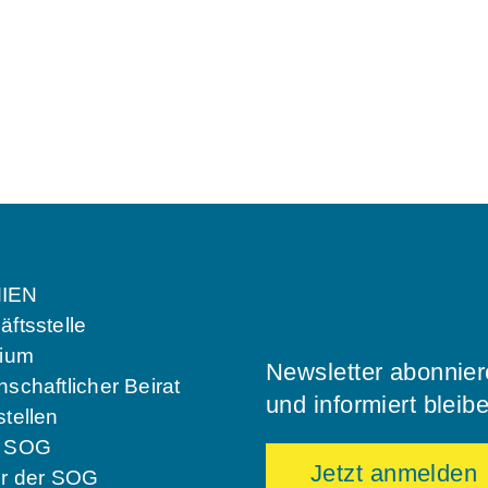
IEN
ftsstelle
dium
Newsletter abonnie
schaftlicher Beirat
und informiert bleib
tellen
e SOG
Jetzt anmelden
er der SOG