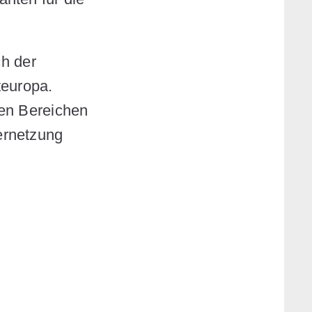
ch der
teuropa.
den Bereichen
ernetzung