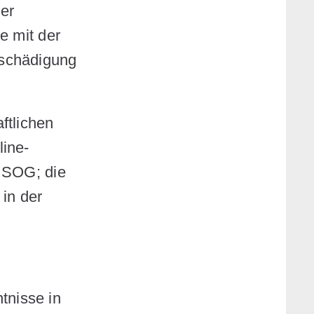
der
e mit der
tschädigung
ftlichen
line-
r SOG; die
 in der
tnisse in