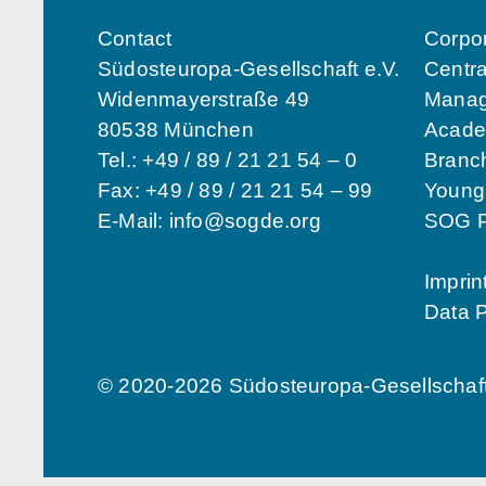
Contact
Corpo
Südosteuropa-Gesellschaft e.V.
Centra
Widenmayerstraße 49
Manag
80538 München
Acade
Tel.: +49 / 89 / 21 21 54 – 0
Branch
Fax: +49 / 89 / 21 21 54 – 99
Youn
E-Mail:
info@sogde.org
SOG P
Imprin
Data P
© 2020-2026 Südosteuropa-Gesellschaft