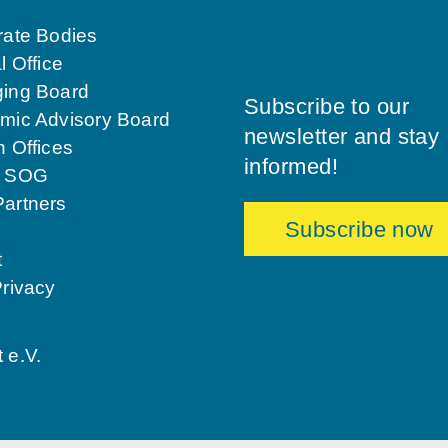
rate Bodies
l Office
ing Board
Subscribe to our
mic Advisory Board
newsletter and stay
 Offices
informed!
g SOG
artners
Subscribe now
t
rivacy
 e.V.