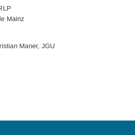
 RLP
le Mainz
hristian Maner, JGU