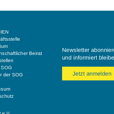
IEN
ftsstelle
dium
Newsletter abonnie
schaftlicher Beirat
und informiert bleib
tellen
e SOG
Jetzt anmelden
er der SOG
ssum
schutz
 e.V.