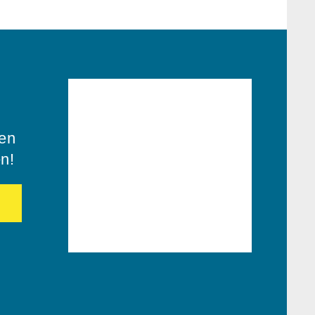
ren
en!