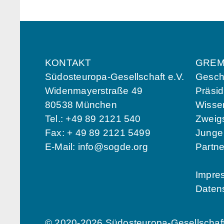
KONTAKT
GREM
Südosteuropa-Gesellschaft e.V.
Geschä
Widenmayerstraße 49
Präsi
80538 München
Wissen
Tel.: +49 89 2121 540
Zweigs
Fax: + 49 89 2121 5499
Jung
E-Mail:
info@sogde.org
Partn
Impre
Daten
© 2020-2026 Südosteuropa-Gesellschaft