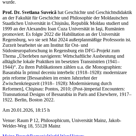
wurde.
Prof. Dr. Svetlana Suveică
hat Geschichte und Geschichtsdidaktik
an der Fakultät für Geschichte und Philosophie der Moldauischen
Staatlichen Universität in Chișinău, Republik Moldau studiert und
1999 an der Alexandru Ioan Cuza Universität in Iaşi, Rumänien
promoviert. Es folgte 2022 die Habilitation an der Universität
Regensburg, wo sie seit Mai 2024 außerplanmäßige Professorin ist.
Zurzeit bearbeitet sie am Institut für Ost- und
Südosteuropaforschung in Regensburg ein DFG-Projekt zum
Thema „Überleben navigieren: Wirtschaftliche Ausbeutung und
alltägliche lokale Praktiken im besetzten Transnistrien (1941–
1944)“. Zu ihren Publikationen zählen u.a. die Monographien:
Basarabia în primul deceniu interbelic (1918–1928): modernizare
prin reforme [Bessarabien im ersten Jahrzehnt der
Zwischenkriegszeit (1918– 1928): Modernisierung durch
Reformen], Chişinau: Pontos, 2010; (Post-)imperial Encounters:
Transnational Designs of Bessarabia in Paris and Elsewhere, 1917–
1922. Berlin, Boston 2022.
Am 20.01.2026, 18:15 h
Venue: Raum P 12, Philosophicum, Universität Mainz, Jakob-
Welder-Weg 18, 55128 Mainz