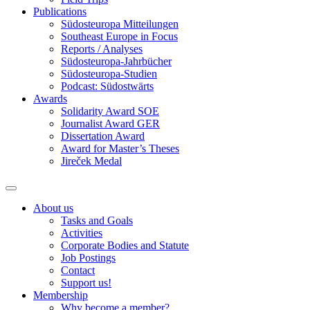
Publications
Südosteuropa Mitteilungen
Southeast Europe in Focus
Reports / Analyses
Südosteuropa-Jahrbücher
Südosteuropa-Studien
Podcast: Südostwärts
Awards
Solidarity Award SOE
Journalist Award GER
Dissertation Award
Award for Master’s Theses
Jireček Medal
About us
Tasks and Goals
Activities
Corporate Bodies and Statute
Job Postings
Contact
Support us!
Membership
Why become a member?