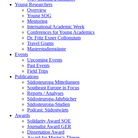
Young Researchers
Overview
Young SOG
Mentoring
International Academic Week
Conferences for Young Academics
Dr. Fritz Exner Colloquium
Travel Grants
Masterstudiengänge
Events
Upcoming Events
Past Events
Field Trips
Publications
Südosteuropa Mitteilungen
Southeast Europe in Focus
Reports / Analyses
Südosteuropa-Jahrbücher
Südosteuropa-Studien
Podcast: Südostwärts
Awards
Solidarity Award SOE
Journalist Award GER
Dissertation Award
Award for Master’s Theses