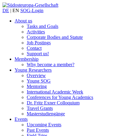
DE
|
EN
SOG-Login
About us
Tasks and Goals
Activities
Corporate Bodies and Statute
Job Postings
Contact
Support us!
Membership
Why become a member?
Young Researchers
Overview
Young SOG
Mentoring
International Academic Week
Conferences for Young Academics
Dr. Fritz Exner Colloquium
Travel Grants
Masterstudiengänge
Events
Upcoming Events
Past Events
Field Trips