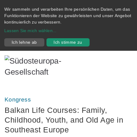
Wir sammeln und verarbeiten Ihre persönlichen Daten, um das
Funktionieren der Website zu gewährleisten und unser Angebot
kontinuierlich zu verbessern.
Lassen Sie mich wählen
...
Ich lehne ab
Ich stimme zu
Kongress
Balkan Life Courses: Family,
Childhood, Youth, and Old Age in
Southeast Europe