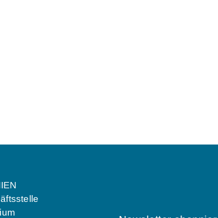
IEN
ftsstelle
dium