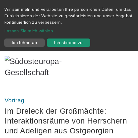
Wir sammeln und verarbeiten Ihre persönlichen Daten, um das
Funktionieren der Website zu gewährleisten und unser Angebot
kontinuierlich zu verbessern.
Lassen Sie mich wählen
...
Ich lehne ab
Ich stimme zu
Vortrag
Im Dreieck der Großmächte:
Interaktionsräume von Herrschern
und Adeligen aus Ostgeorgien