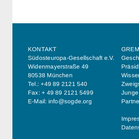
KONTAKT
GREM
Südosteuropa-Gesellschaft e.V.
Geschä
Widenmayerstraße 49
Präsi
80538 München
Wissen
Tel.: +49 89 2121 540
Zweigs
Fax: + 49 89 2121 5499
Jung
E-Mail:
info@sogde.org
Partn
Impre
Daten