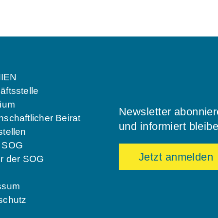
IEN
ftsstelle
dium
Newsletter abonnie
schaftlicher Beirat
und informiert bleib
tellen
e SOG
Jetzt anmelden
er der SOG
ssum
schutz