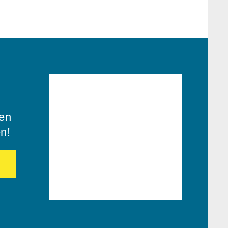
ren
en!