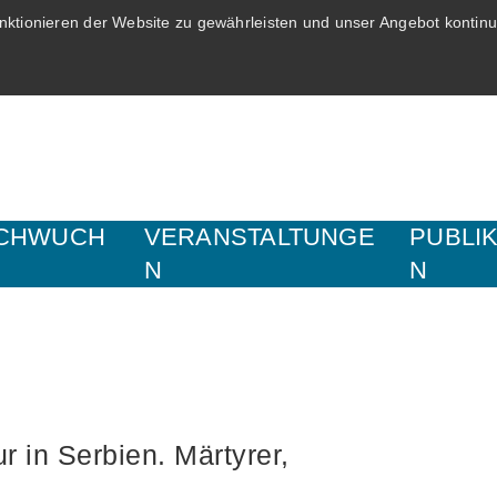
ktionieren der Website zu gewährleisten und unser Angebot kontinui
CHWUCH
VERANSTALTUNGE
PUBLI
N
N
r in Serbien. Märtyrer,