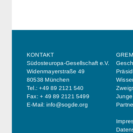
KONTAKT
GREM
Südosteuropa-Gesellschaft e.V.
Geschä
Widenmayerstraße 49
Präsi
80538 München
Wissen
Tel.: +49 89 2121 540
Zweigs
Fax: + 49 89 2121 5499
Jung
E-Mail:
info@sogde.org
Partn
Impre
Daten