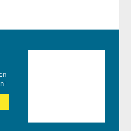
ren
en!