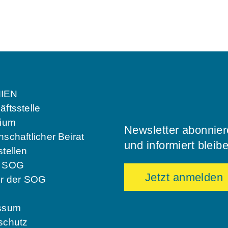
IEN
ftsstelle
dium
Newsletter abonnie
schaftlicher Beirat
und informiert bleib
tellen
e SOG
Jetzt anmelden
er der SOG
ssum
schutz