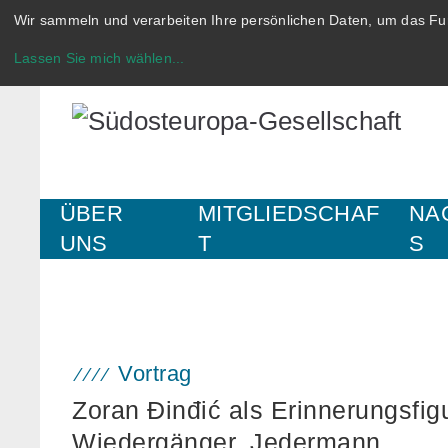
Wir sammeln und verarbeiten Ihre persönlichen Daten, um das Fun
Lassen Sie mich wählen
...
ÜBER
MITGLIEDSCHAF
NA
UNS
T
S
Vortrag
Zoran Đinđić als Erinnerungsfigu
Wiedergänger, Jedermann