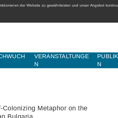
ktionieren der Website zu gewährleisten und unser Angebot kontinui
CHWUCH
VERANSTALTUNGE
PUBLI
N
N
f-Colonizing Metaphor on the
n Bulgaria