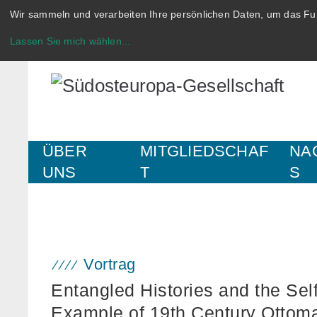
Wir sammeln und verarbeiten Ihre persönlichen Daten, um das Fun
Lassen Sie mich wählen
...
ÜBER
MITGLIEDSCHAF
NA
UNS
T
S
Vortrag
Entangled Histories and the Sel
Example of 19th Century Ottoma