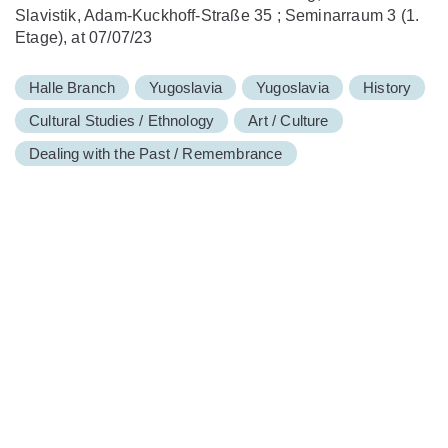
Slavistik, Adam-Kuckhoff-Straße 35 ; Seminarraum 3 (1.
Etage), at 07/07/23
Halle Branch
Yugoslavia
Yugoslavia
History
Cultural Studies / Ethnology
Art / Culture
Dealing with the Past / Remembrance