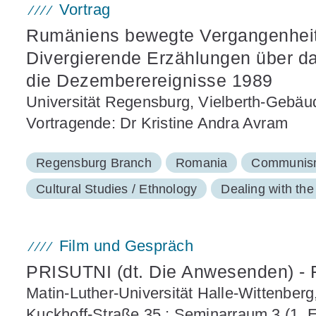
Vortrag
Rumäniens bewegte Vergangenheit
Divergierende Erzählungen über 
die Dezemberereignisse 1989
Universität Regensburg, Vielberth-Gebäu
Vortragende: Dr Kristine Andra Avram
Regensburg Branch
Romania
Communism
Cultural Studies / Ethnology
Dealing with th
Film und Gespräch
PRISUTNI (dt. Die Anwesenden) - 
Matin-Luther-Universität Halle-Wittenberg
Kuckhoff-Straße 35 ; Seminarraum 3 (1. E