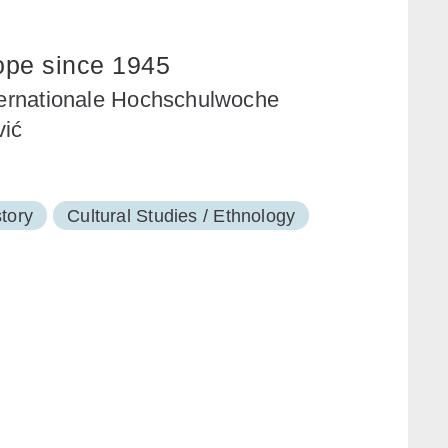
ope since 1945
nternationale Hochschulwoche
vić
story
Cultural Studies / Ethnology