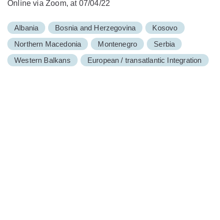
Online via Zoom, at 07/04/22
Albania
Bosnia and Herzegovina
Kosovo
Northern Macedonia
Montenegro
Serbia
Western Balkans
European / transatlantic Integration